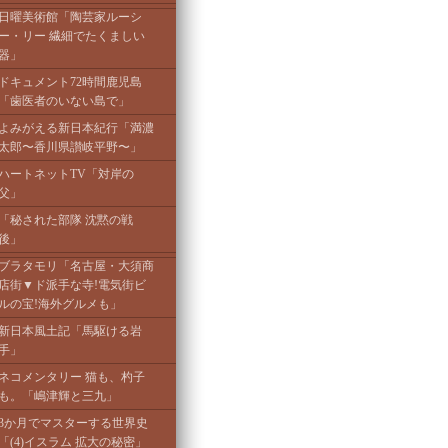
日曜美術館「陶芸家ルーシ
ー・リー 繊細でたくましい
器」
ドキュメント72時間鹿児島
「歯医者のいない島で」
よみがえる新日本紀行「満濃
太郎〜香川県讃岐平野〜」
ハートネットTV「対岸の
父」
「秘された部隊 沈黙の戦
後」
ブラタモリ「名古屋・大須商
店街▼ド派手な寺!電気街ビ
ルの宝!海外グルメも」
新日本風土記「馬駆ける岩
手」
ネコメンタリー 猫も、杓子
も。「嶋津輝と三九」
3か月でマスターする世界史
「(4)イスラム 拡大の秘密」