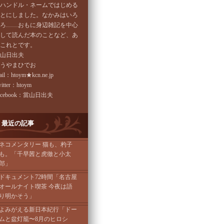
ハンドル・ネームではじめる
とにしました。なかみはいろ
ろ……おもに身辺雑記を中心
して読んだ本のことなど、あ
これとです。
山日出夫
うやまひでお
il：htoym★kcn.ne.jp
itter：htoym
acebook：當山日出夫
最近の記事
ネコメンタリー 猫も、杓子
も。「千早茜と虎徹と小太
郎」
ドキュメント72時間「名古屋
オールナイト喫茶 今夜は語
り明かそう」
よみがえる新日本紀行「ドー
ムと盆灯籠〜8月のヒロシ