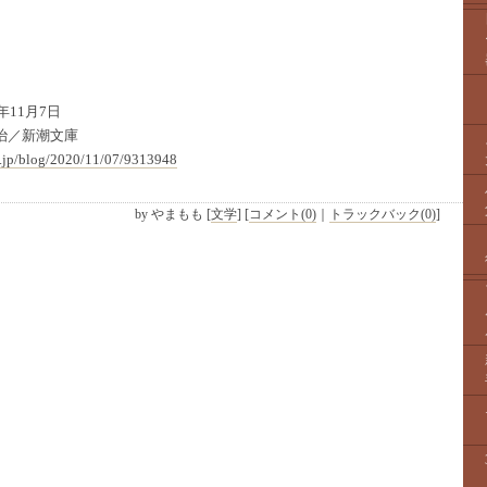
年11月7日
治／新潮文庫
.jp/blog/2020/11/07/9313948
by
やまもも
[
文学
]
[
コメント(0)
｜
トラックバック(0)
]