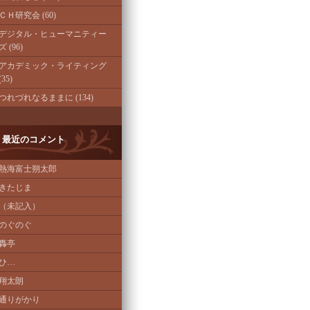
ＣＨ研究会 (60)
デジタル・ヒューマニティー
ズ (96)
アカデミック・ライティング
(35)
つれづれなるままに (134)
最近のコメント
熱海富士朔太郎
きたじま
（未記入）
のぐのぐ
轟亭
ひ…
翔太朗
通りがかり