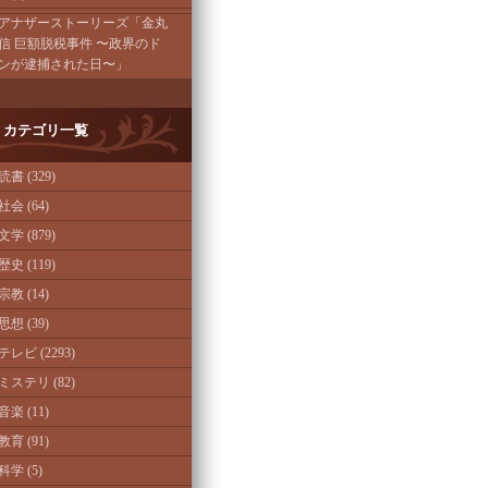
アナザーストーリーズ「金丸
信 巨額脱税事件 〜政界のド
ンが逮捕された日〜」
カテゴリ一覧
読書 (329)
社会 (64)
文学 (879)
歴史 (119)
宗教 (14)
思想 (39)
テレビ (2293)
ミステリ (82)
音楽 (11)
教育 (91)
科学 (5)