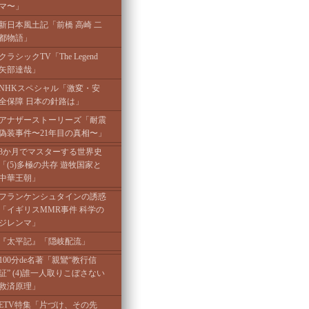
マ〜」
新日本風土記「前橋 高崎 二
都物語」
クラシックTV「The Legend
矢部達哉」
NHKスペシャル「激変・安
全保障 日本の針路は」
アナザーストーリーズ「耐震
偽装事件〜21年目の真相〜」
3か月でマスターする世界史
「(5)多極の共存 遊牧国家と
中華王朝」
フランケンシュタインの誘惑
「イギリスMMR事件 科学の
ジレンマ」
『太平記』「隠岐配流」
100分de名著「親鸞“教行信
証” (4)誰一人取りこぼさない
救済原理」
ETV特集「片づけ、その先