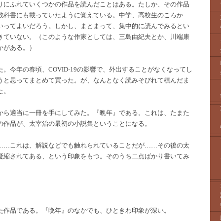
りにふれていくつかの作品を読んだことはある。たしか、その作品
教科書にも載っていたように覚えている。中学、高校生のころか
いってよいだろう。しかし、まとまって、集中的に読んでみるとい
きていない。（このような作家としては、三島由紀夫とか、川端康
かがある。）
。今年の春頃、COVID-19の影響で、外出することがなくなってし
うと思ってまとめて買った。が、なんとなく読みそびれて積んだま
た。
から適当に一冊を手にしてみた。『晩年』である。これは、たまた
の作品が、太宰治の最初の小説集ということになる。
……これは、解説などでも触れられていることだが……その後の太
凝縮されてある、という印象をもつ。そのうち二点ばかり書いてみ
。
た作品である。『晩年』のなかでも、ひときわ印象が深い。