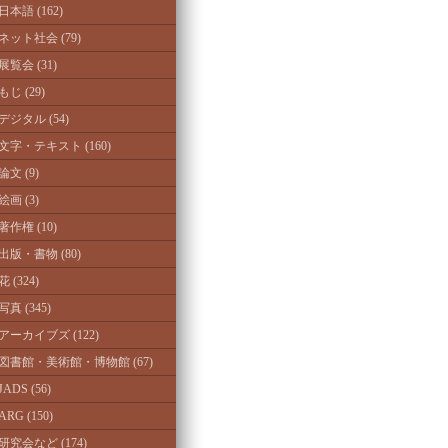
日本語 (162)
ネット社会 (79)
展覧会 (31)
もじ (29)
デジタル (54)
文字・テキスト (160)
論文 (9)
絵画 (3)
著作権 (10)
出版・書物 (80)
花 (324)
写真 (345)
アーカイブズ (122)
図書館・美術館・博物館 (67)
JADS (56)
ARG (150)
研究会など (174)