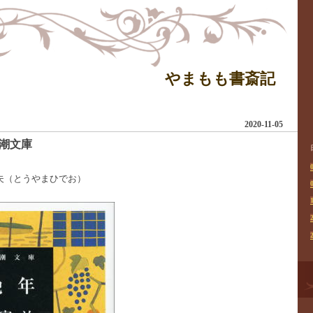
やまもも書斎記
2020-11-05
潮文庫
―
日出夫（とうやまひでお）