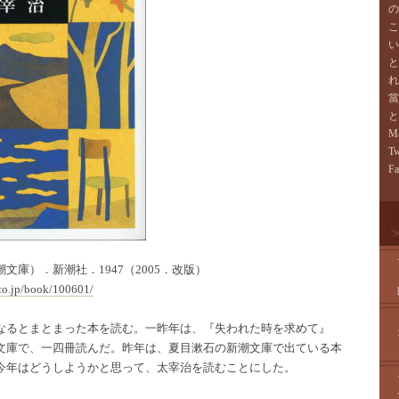
の
こ
い
と
れ
當
と
Ma
Tw
F
文庫）．新潮社．1947（2005．改版）
co.jp/book/100601/
なるとまとまった本を読む。一昨年は、『失われた時を求めて』
文庫で、一四冊読んだ。昨年は、夏目漱石の新潮文庫で出ている本
今年はどうしようかと思って、太宰治を読むことにした。