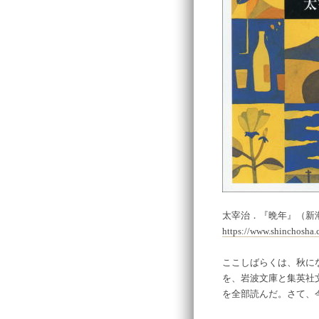
太宰治．『晩年』（新潮
https://www.shinchosha.
ここしばらくは、秋に
を、岩波文庫と集英社
を全部読んだ。さて、