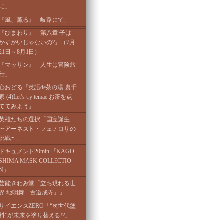
に」
『風、薫る』「岐路にて」
『ひまわり』「第八章 子は
かすがいじゃないの?」（7月
21日～8月1日）
『マッサン』「人生は冒険旅
行」
心おどる「英語de茶の湯 裏千
家 (4)Let’s try temae お茶を点
ててみよう」
英雄たちの選択「国宝誕生
〜アーネスト・フェノロサの
挑戦〜」
ドキュメント20min.「KAGO
SHIMA MASK COLLECTIO
N」
芸能きわみ堂「立ち現れる世
界 地唄舞「古道成寺」」
サイエンスZERO「“次世代塗
料”が未来を塗り替える!?」