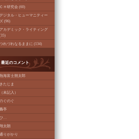
ＣＨ研究会 (60)
デジタル・ヒューマニティー
ズ (96)
アカデミック・ライティング
(35)
つれづれなるままに (134)
最近のコメント
熱海富士朔太郎
きたじま
（未記入）
のぐのぐ
轟亭
ひ…
翔太朗
通りがかり