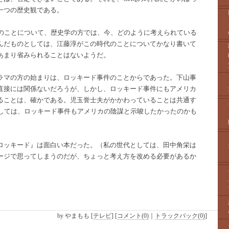
一つの歴史観である。
代のことについて、歴史学の方では、今、どのように考えられている
んだものとしては、江藤淳がこの時代のことについてかなり書いて
あまり省みられることはないようだ。
ラマの方の始まりは、ロッキード事件のことからであった。下山事
直接には関係ないだろうが、しかし、ロッキード事件にもアメリカ
ることは、確かである。児玉誉士夫がかかわっていることは共通す
としては、ロッキード事件もアメリカの陰謀と示唆したかったのかも
ロッキード』は面白い本だった。（私の世代としては、田中角栄は
ージで思ってしまうのだが、ちょっと考え方を改める必要があるか
by
やまもも
[
テレビ
]
[
コメント(0)
｜
トラックバック(0)
]