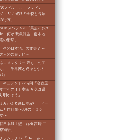
BSスペシャル「マッピン
グ・ガザ 破壊の全貌と占領
の行方」
NHKスペシャル「震度7 その
時、何が 緊急報告・熊本地
震の衝撃」
「その日本語、大丈夫？ ～
大人の言葉ナビ～」
ネコメンタリー 猫も、杓子
も。「千早茜と虎徹と小太
郎」
ドキュメント72時間「名古屋
オールナイト喫茶 今夜は語
り明かそう」
よみがえる新日本紀行「ドー
ムと盆灯籠〜8月のヒロシ
マ〜」
新日本風土記「前橋 高崎 二
都物語」
クラシックTV「The Legend