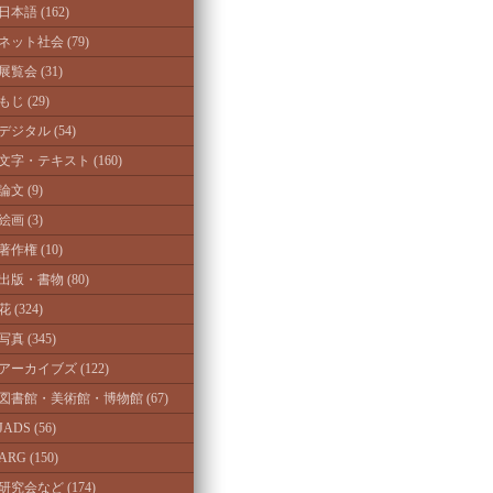
日本語 (162)
ネット社会 (79)
展覧会 (31)
もじ (29)
デジタル (54)
文字・テキスト (160)
論文 (9)
絵画 (3)
著作権 (10)
出版・書物 (80)
花 (324)
写真 (345)
アーカイブズ (122)
図書館・美術館・博物館 (67)
JADS (56)
ARG (150)
研究会など (174)