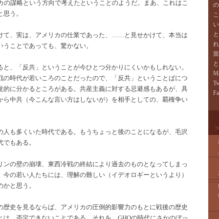
リカの謀略という方向で考えたということのようだ。まあ、これはこ
の
と思う。
こ
い
と
けて、実は、アメリカの仕業であった、……と見せかけて、本当は
れ
いうことであっても、驚かない。
當
と
ると、「反共」ということが今ひとつ分かりにくいかもしれない。
Ma
戦の時代が若いころのことだったので、「反共」ということばにつ
Tw
覚的に分かるところがある。共産主義に対する忌避感もあるが、具
F
から中共（今こんな言い方はしないが）を相手としての、覇権争い
の人も多くいた時代である。もうちょっと後のことになるが、毛沢
代でもある。
リンの壁の崩壊、東西冷戦の終結により過去のものとなってしまっ
。今の若い人たちには、理解の難しい（イデオロギーというより）
のかと思う。
の歴史を見るならば、アメリカの圧倒的影響力のもとに戦後の歴史
とは、否定できないことである。それを、GHQの時代にさかのぼっ