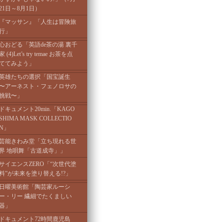
21日～8月1日）
『マッサン』「人生は冒険旅
行」
心おどる「英語de茶の湯 裏千
家 (4)Let’s try temae お茶を点
ててみよう」
英雄たちの選択「国宝誕生
〜アーネスト・フェノロサの
挑戦〜」
ドキュメント20min.「KAGO
SHIMA MASK COLLECTIO
N」
芸能きわみ堂「立ち現れる世
界 地唄舞「古道成寺」」
サイエンスZERO「“次世代塗
料”が未来を塗り替える!?」
日曜美術館「陶芸家ルーシ
ー・リー 繊細でたくましい
器」
ドキュメント72時間鹿児島