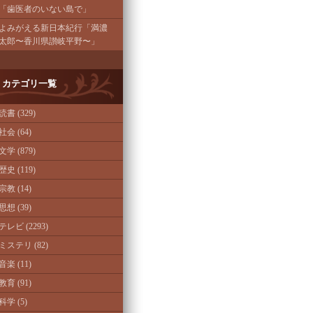
「歯医者のいない島で」
よみがえる新日本紀行「満濃
太郎〜香川県讃岐平野〜」
カテゴリ一覧
読書 (329)
社会 (64)
文学 (879)
歴史 (119)
宗教 (14)
思想 (39)
テレビ (2293)
ミステリ (82)
音楽 (11)
教育 (91)
科学 (5)