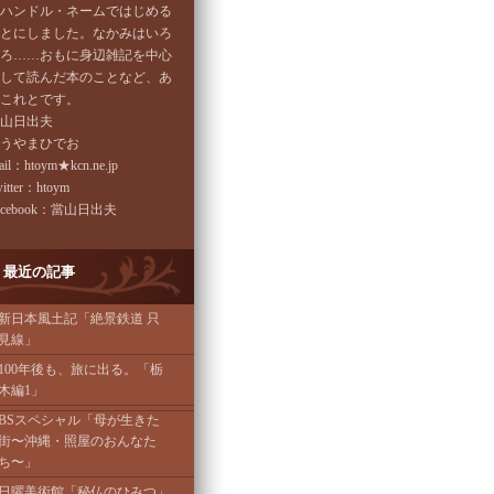
ハンドル・ネームではじめる
とにしました。なかみはいろ
ろ……おもに身辺雑記を中心
して読んだ本のことなど、あ
これとです。
山日出夫
うやまひでお
il：htoym★kcn.ne.jp
itter：htoym
acebook：當山日出夫
最近の記事
新日本風土記「絶景鉄道 只
見線」
100年後も、旅に出る。「栃
木編1」
BSスペシャル「母が生きた
街〜沖縄・照屋のおんなた
ち〜」
日曜美術館「秘仏のひみつ」