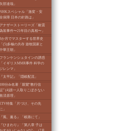
矢部達哉」
NHKスペシャル「激変・安
全保障 日本の針路は」
アナザーストーリーズ「耐震
偽装事件〜21年目の真相〜」
3か月でマスターする世界史
「(5)多極の共存 遊牧国家と
中華王朝」
フランケンシュタインの誘惑
「イギリスMMR事件 科学の
ジレンマ」
『太平記』「隠岐配流」
100分de名著「親鸞“教行信
証” (4)誰一人取りこぼさない
救済原理」
ETV特集「片づけ、その先
に」
『風、薫る』「岐路にて」
『ひまわり』「第八章 子は
かすがいじゃないの?」（7月